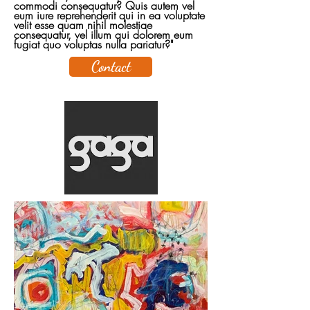
commodi consequatur? Quis autem vel
eum iure reprehenderit qui in ea voluptate
velit esse quam nihil molestiae
consequatur, vel illum qui dolorem eum
fugiat quo voluptas nulla pariatur?"
Contact