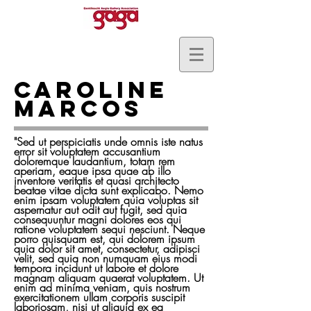
caroline
Marcos
"Sed ut perspiciatis unde omnis iste natus
error sit voluptatem accusantium
doloremque laudantium, totam rem
aperiam, eaque ipsa quae ab illo
inventore veritatis et quasi architecto
beatae vitae dicta sunt explicabo. Nemo
enim ipsam voluptatem quia voluptas sit
aspernatur aut odit aut fugit, sed quia
consequuntur magni dolores eos qui
ratione voluptatem sequi nesciunt. Neque
porro quisquam est, qui dolorem ipsum
quia dolor sit amet, consectetur, adipisci
velit, sed quia non numquam eius modi
tempora incidunt ut labore et dolore
magnam aliquam quaerat voluptatem. Ut
enim ad minima veniam, quis nostrum
exercitationem ullam corporis suscipit
laboriosam, nisi ut aliquid ex ea